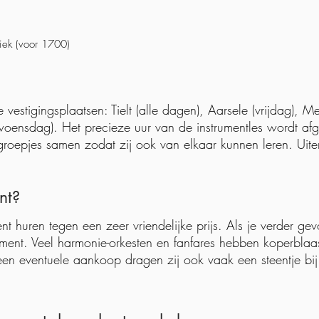
ek (voor 1700)
vestigingsplaatsen: Tielt (alle dagen), Aarsele (vrijdag), 
oensdag). Het precieze uur van de instrumentles wordt afg
 groepjes samen zodat zij ook van elkaar kunnen leren. Uite
nt?
t huren tegen een zeer vriendelijke prijs. Als je verder gev
ument. Veel harmonie-orkesten en fanfares hebben koperblaas
 een eventuele aankoop dragen zij ook vaak een steentje bij