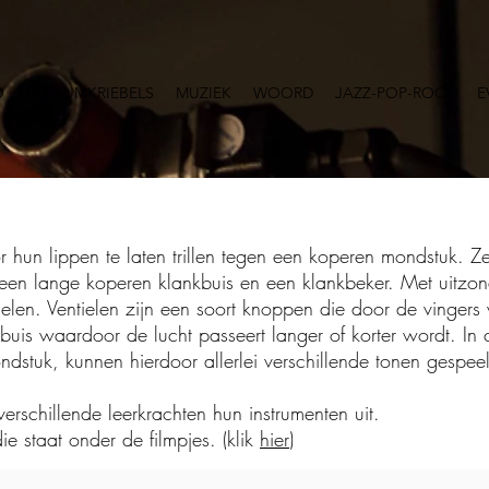
O
PODIUMKRIEBELS
MUZIEK
WOORD
JAZZ-POP-ROCK
E
r hun lippen te laten trillen tegen een koperen mondstuk. 
, een lange koperen klankbuis en een klankbeker. Met uitz
ielen. Ventielen zijn een soort knoppen die door de vinge
buis waardoor de lucht passeert langer of korter wordt. In
ondstuk, kunnen hierdoor allerlei verschillende tonen gespe
verschillende leerkrachten hun instrumenten uit.
ie staat onder de filmpjes. (klik
hier
)