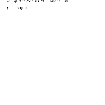
de gevoelswereld van teksten en
personages.