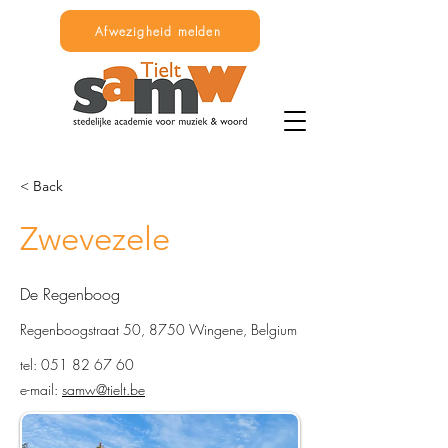
Afwezigheid melden
< Back
Zwevezele
De Regenboog
Regenboogstraat 50, 8750 Wingene, Belgium
tel:
051 82 67 60
e-mail:
samw@tielt.be