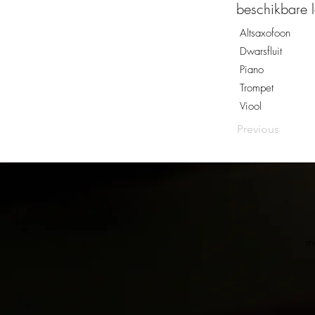
beschikbare l
Altsaxofoon
Dwarsfluit
Piano
Trompet
Viool
Previous
m