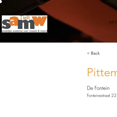
INF
< Back
Pitte
De Fontein
Fonteinestraat 2