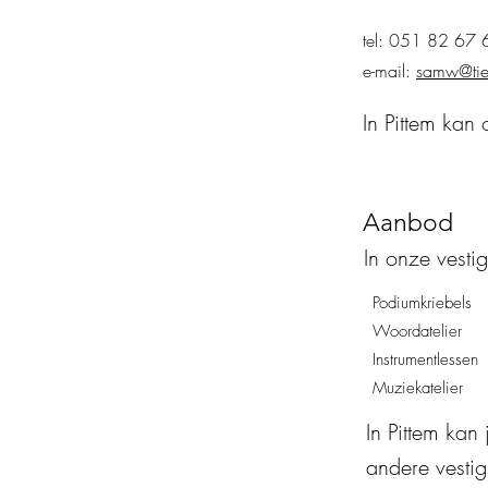
tel: 051 82 67 
e-mail:
samw@tiel
In Pittem kan
Aanbod
In onze vesti
Podiumkriebels
Woordatelier
Instrumentlessen
Muziekatelier
In Pittem kan
andere vestig