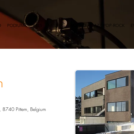
O
PODIUMKRIEBELS
MUZIEK
WOORD
JAZZ-POP-ROCK
E
m
2, 8740 Pittem, Belgium