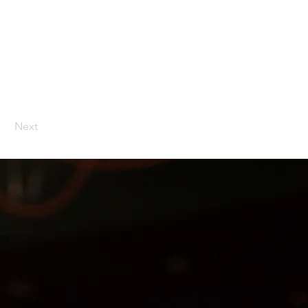
Next
tot