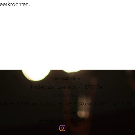
eerkrachten.
samw@tielt.be
Hoofdschool: Lakenmarkt 4, 8700 Tielt
051 82 67 60
a en do: 13.00u tot 19.00u – di, wo: 9.00u tot 21.00u – vrij: 9.00u 
18.00u
zaterdag van 8.00u tot 14.00u