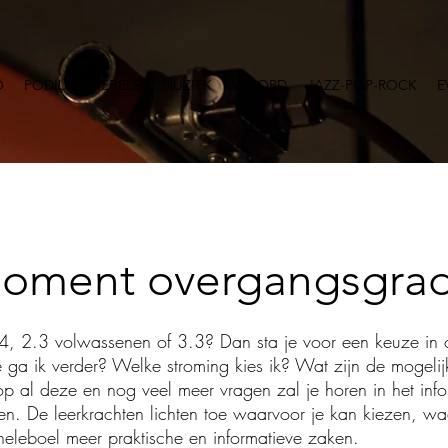
O
PODIUMKRIEBELS
MUZIEK
WOORD
JAZZ-POP-ROCK
E
moment overgangsgra
 2.4, 2.3 volwassenen of 3.3? Dan sta je voor een keuze in
ga ik verder? Welke stroming kies ik? Wat zijn de mogeli
p al deze en nog veel meer vragen zal je horen in het in
n. De leerkrachten lichten toe waarvoor je kan kiezen, waa
heleboel meer praktische en informatieve zaken.