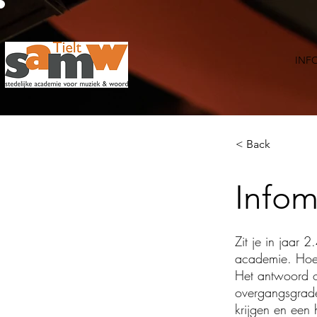
INF
< Back
Info
Zit je in jaar
academie. Hoe 
Het antwoord o
overgangsgrade
krijgen en een 