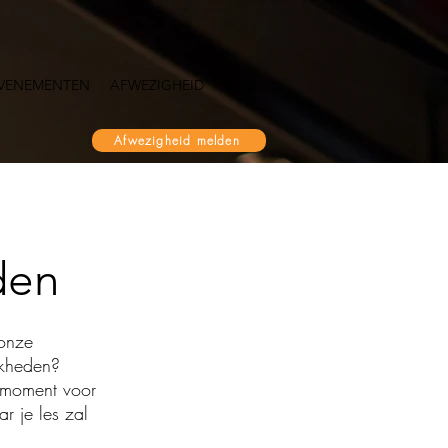
VENEMENTEN
AFWEZIGHEID
More
Afwezigheid melden
den
 onze
jkheden?
fomoment voor
r je les zal