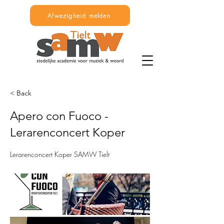
Afwezigheid melden
< Back
Apero con Fuoco -
Lerarenconcert Koper
Lerarenconcert Koper SAMW Tielt