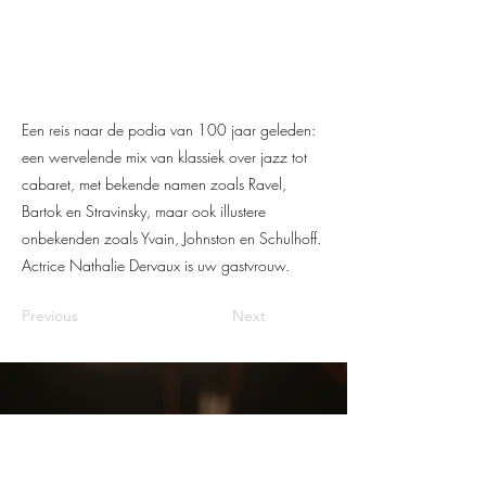
Een reis naar de podia van 100 jaar geleden:
een wervelende mix van klassiek over jazz tot
cabaret, met bekende namen zoals Ravel,
Bartok en Stravinsky, maar ook illustere
onbekenden zoals Yvain, Johnston en Schulhoff.
Actrice Nathalie Dervaux is uw gastvrouw.
Previous
Next
samw@tielt.be
Hoofdschool: Lakenmarkt 4, 8700 Tielt
051 82 67 60