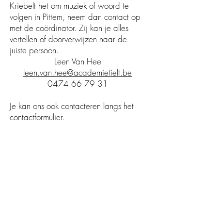
Kriebelt het om muziek of woord te
volgen in Pittem, neem dan contact op
met de coördinator. Zij kan je alles
vertellen of doorverwijzen naar de
juiste persoon.
Leen Van Hee
leen.van.hee@academietielt.be
0474 66 79 31
Je kan ons ook contacteren langs het
contactformulier.
Contacteer ons...
samw@tielt.be
Hoofdschool: Lakenmarkt 4, 8700 Tielt
051 82 67 60