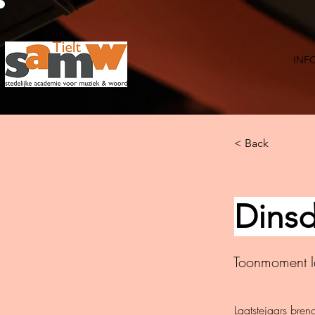
INF
< Back
Dinsd
Toonmoment 
Laatstejaars bren