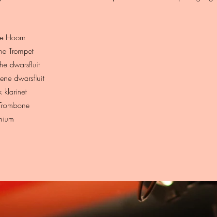
te Hoorn
e Trompet
e dwarsfluit
ene dwarsfluit
 klarinet
Trombone
onium