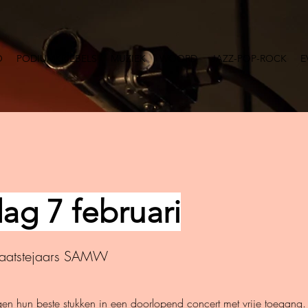
O
PODIUMKRIEBELS
MUZIEK
WOORD
JAZZ-POP-ROCK
E
ag 7 februari
laatstejaars SAMW
gen hun beste stukken in een doorlopend concert met vrije toegang.