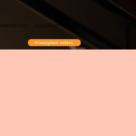
VENEMENTEN
AFWEZIGHEID
More
Afwezigheid melden