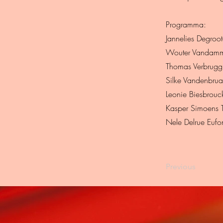
Programma:
Jannelies Degroo
Wouter Vandamm
Thomas Verbruggh
Silke Vandenbrua
Leonie Biesbrouck
Kasper Simoens 
Nele Delrue Euf
Previous