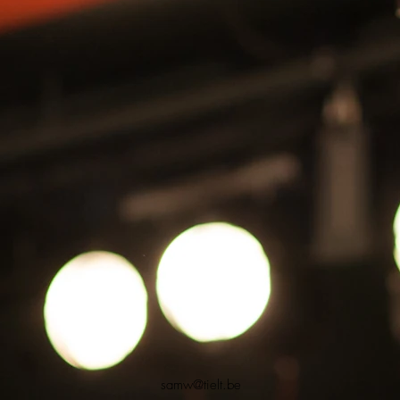
samw@tielt.be